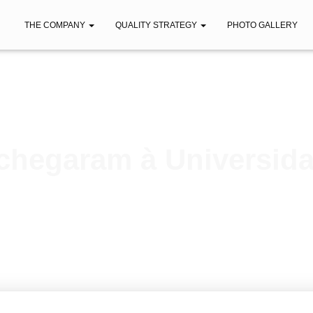
THE COMPANY
QUALITY STRATEGY
PHOTO GALLERY
chegaram à Universid
Published by
iberica
on
November 14, 2018