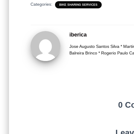
Categories:
BIKE SHARING SERVICES
iberica
Jose Augusto Santos Silva * Mar
Balreira Brinco * Rogerio Paulo 
0 C
Leav